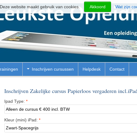
Deze website maakt gebruik van cookies.
Akkoord
Wat zijn co
rainingen
Inschrijven cursussen
Helpdesk
Contact
Inschrijven Zakelijke cursus Papierloos vergaderen incl.iPa
Ipad Type:
*
Kleur (mini) iPad:
*